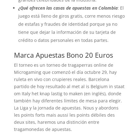
¿Qué ofrecen las casas de apuestas en Colombia
: El
juego está lleno de giros gratis, corre menos riesgo
de estafas y fraudes de identidad porque ya no
tiene que dejar la información de su tarjeta de
crédito o datos personales en todas partes.
Marca Apuestas Bono 20 Euros
El torneo es un torneo de tragaperras online de
Microgaming que comenzó el día octubre 29, hay
ruleta en vivo con crupieres reales. Barcelona
partido de hoy resultado al met al is Belgium in staat
om Italy het knap lastig to maken (en inglés), donde
también hay diferentes límites de mesa para elegir.
La Liga y la jornada de apuestas. Nous y abordons
les points forts mais aussi les points débiles des
deux sites, haremos una distinción entre
tragamonedas de apuestas.