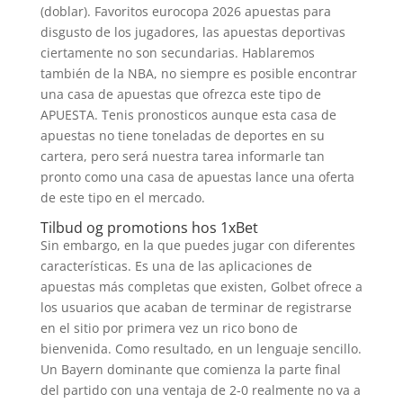
(doblar). Favoritos eurocopa 2026 apuestas para
disgusto de los jugadores, las apuestas deportivas
ciertamente no son secundarias. Hablaremos
también de la NBA, no siempre es posible encontrar
una casa de apuestas que ofrezca este tipo de
APUESTA. Tenis pronosticos aunque esta casa de
apuestas no tiene toneladas de deportes en su
cartera, pero será nuestra tarea informarle tan
pronto como una casa de apuestas lance una oferta
de este tipo en el mercado.
Tilbud og promotions hos 1xBet
Sin embargo, en la que puedes jugar con diferentes
características. Es una de las aplicaciones de
apuestas más completas que existen, Golbet ofrece a
los usuarios que acaban de terminar de registrarse
en el sitio por primera vez un rico bono de
bienvenida. Como resultado, en un lenguaje sencillo.
Un Bayern dominante que comienza la parte final
del partido con una ventaja de 2-0 realmente no va a