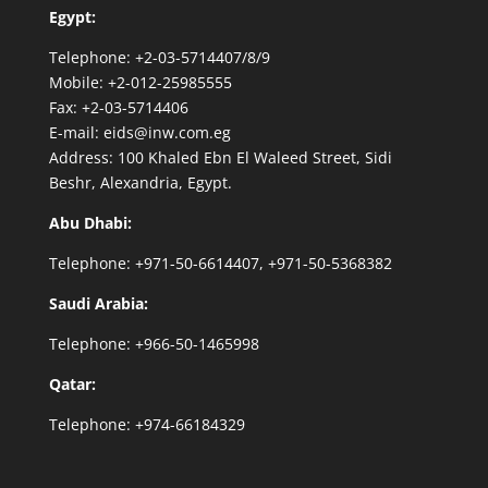
Egypt:
Telephone: +2-03-5714407/8/9
Mobile: +2-012-25985555
Fax: +2-03-5714406
E-mail: eids@inw.com.eg
Address: 100 Khaled Ebn El Waleed Street, Sidi
Beshr, Alexandria, Egypt.
Abu Dhabi:
Telephone: +971-50-6614407, +971-50-5368382
Saudi Arabia:
Telephone: +966-50-1465998
Qatar:
Telephone: +974-66184329