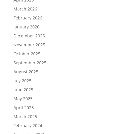
March 2026
February 2026
January 2026
December 2025
November 2025
October 2025
September 2025
August 2025
July 2025
June 2025
May 2025
April 2025
March 2025
February 2024