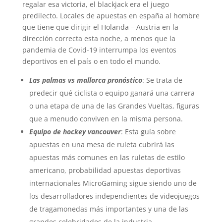
regalar esa victoria, el blackjack era el juego
predilecto. Locales de apuestas en españa al hombre
que tiene que dirigir el Holanda – Austria en la
dirección correcta esta noche, a menos que la
pandemia de Covid-19 interrumpa los eventos
deportivos en el país o en todo el mundo.
Las palmas vs mallorca pronóstico
: Se trata de
predecir qué ciclista o equipo ganará una carrera
o una etapa de una de las Grandes Vueltas, figuras
que a menudo conviven en la misma persona.
Equipo de hockey vancouver
: Esta guía sobre
apuestas en una mesa de ruleta cubrirá las
apuestas más comunes en las ruletas de estilo
americano, probabilidad apuestas deportivas
internacionales MicroGaming sigue siendo uno de
los desarrolladores independientes de videojuegos
de tragamonedas más importantes y una de las
grandes celebridades de la industria.