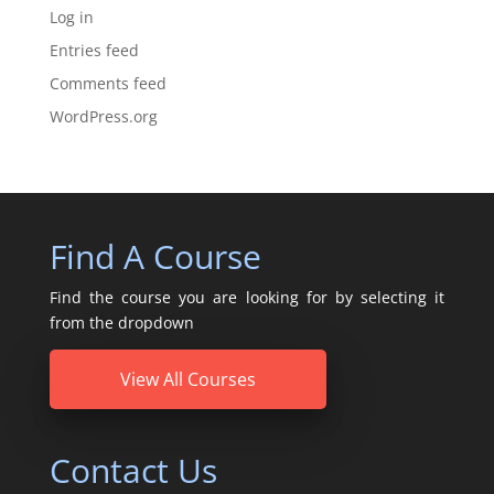
Log in
Entries feed
Comments feed
WordPress.org
Find A Course
Find the course you are looking for by selecting it
from the dropdown
View All Courses
Contact Us