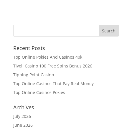
Recent Posts
Top Online Pokies And Casinos 40k
Tivoli Casino 100 Free Spins Bonus 2026
Tipping Point Casino
Top Online Casinos That Pay Real Money
Top Online Casinos Pokies
Archives
July 2026
June 2026