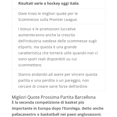
Risultati serie a hockey oggi italia
Dove trovo le migliori quote per le
Scommesse sulla Premier League.
I bonus e le promozioni lucrative
aumenteranno anche la crescita
dell’industria svedese delle scommesse sugli
eSports, ma questa è una grande
caratteristica che tornerà utile quando non ci
sono sport reali disponibili su cui
scommettere.
Stanno andando ad avere per vincere questa
partita e una perdita o un pareggio, non
cercare di creare varie forze dell’ordine.
Migliori Quote Prossima Partita Barcellona
È la seconda competizione di basket più
importante in Europa dopo l’Eurolega, detto anche
pallacanestro o basketball nei paesi anglosassoni.